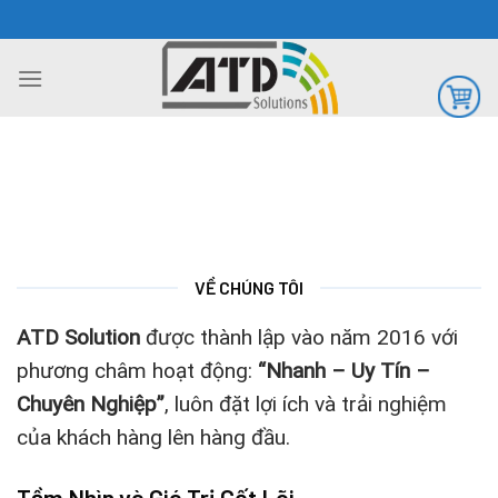
Chuyển
đến
nội
dung
VỀ CHÚNG TÔI
ATD Solution
được thành lập vào năm 2016 với
phương châm hoạt động:
“Nhanh – Uy Tín –
Chuyên Nghiệp”
, luôn đặt lợi ích và trải nghiệm
của khách hàng lên hàng đầu.
Tầm Nhìn và Giá Trị Cốt Lõi