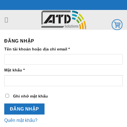
Chuyển
đến
nội
dung
ĐĂNG NHẬP
Tên tài khoản hoặc địa chỉ email
*
Mật khẩu
*
Ghi nhớ mật khẩu
ĐĂNG NHẬP
Quên mật khẩu?