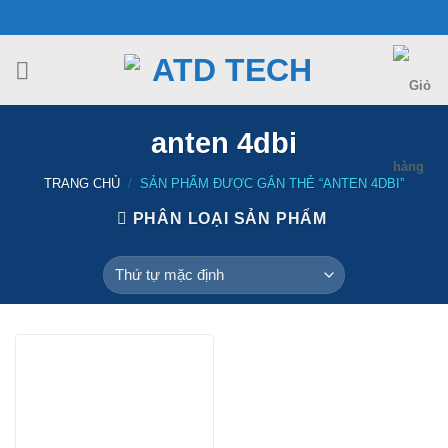
Chuyển
đến
nội
dung
anten 4dbi
TRANG CHỦ
/
SẢN PHẨM ĐƯỢC GẮN THẺ “ANTEN 4DBI”
PHÂN LOẠI SẢN PHẨM