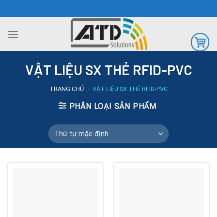
Chuyển
đến
nội
dung
VẬT LIỆU SX THẺ RFID-PVC
TRANG CHỦ
/
VẬT LIỆU SX THẺ RFID-PVC
PHÂN LOẠI SẢN PHẨM