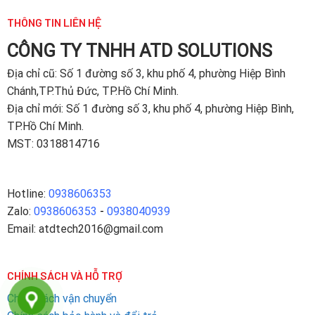
THÔNG TIN LIÊN HỆ
CÔNG TY TNHH ATD SOLUTIONS
Địa chỉ
cũ: Số 1 đường số 3, khu phố 4, phường Hiệp Bình
Chánh,TP.Thủ Đức, TP.Hồ Chí Minh.
Địa chỉ mới: Số 1 đường số 3, khu phố 4, phường Hiệp Bình,
TP.Hồ Chí Minh.
MST: 0318814716
Hotline:
0938606353
Zalo:
0938606353
-
0938040939
Email: atdtech2016@gmail.com
CHÍNH SÁCH VÀ HỖ TRỢ
Chính sách vận chuyển