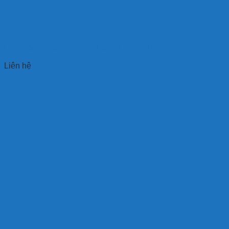
Hệ Thống Quản Lý Điểm Danh Học Sinh
Liên hệ