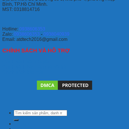
Bình, TP.Hồ Chí Minh.
MST: 0318814716
Hotline:
0938606353
Zalo:
0938606353
-
0938040939
Email: atdtech2016@gmail.com
CHÍNH SÁCH VÀ HỖ TRỢ
Chính sách vận chuyển
Chính sách bảo hành và đổi trả
Chính sách bảo mật
Tìm
kiếm:
Trang chủ
Giới thiệu