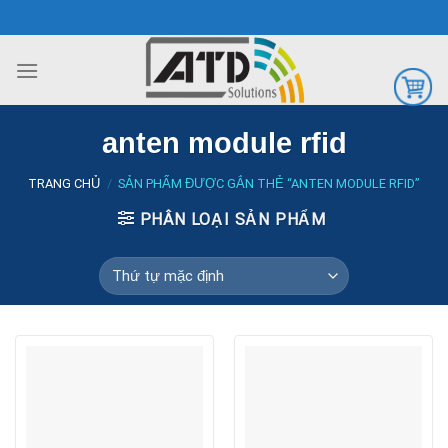
Chuyển
đến
nội
dung
anten module rfid
TRANG CHỦ
/
SẢN PHẨM ĐƯỢC GẮN THẺ “ANTEN MODULE RFID”
PHÂN LOẠI SẢN PHẨM