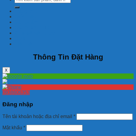
kiếm:
Trang chủ
Giới thiệu
Sản phẩm
Giải pháp RFID
Chia sẽ kiến thức
Dự án
Liên hệ
Thông Tin Đặt Hàng
X
0938606353
Đăng nhập
Tên tài khoản hoặc địa chỉ email
*
Mật khẩu
*