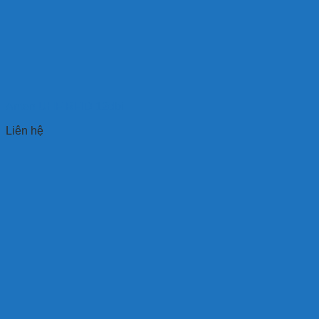
Anten UHF RFID 12dbi
Liên hệ