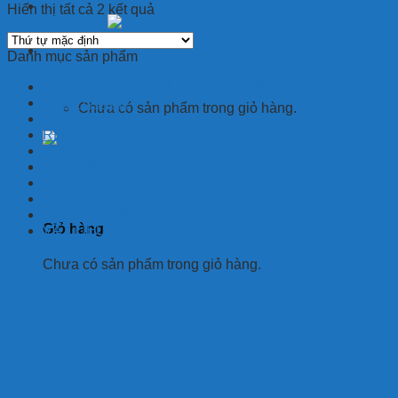
Hiển thị tất cả 2 kết quả
Giỏ hàng
Danh mục sản phẩm
HỆ THỐNG QUẢN LÝ THÔNG MINH
RFID 125Khz
Chưa có sản phẩm trong giỏ hàng.
RFID 13.56Mhz
RFID UHF
THIẾT BỊ ĐIỆN TỬ
THIẾT BỊ FACE ID
THIẾT BỊ SX THẺ RFID-PVC
THIẾT BỊ TUẦN TRA BẢO VỆ
THIẾT KẾ - IN ẤN THẺ
Giỏ hàng
VẬT LIỆU SX THẺ RFID-PVC
Chưa có sản phẩm trong giỏ hàng.