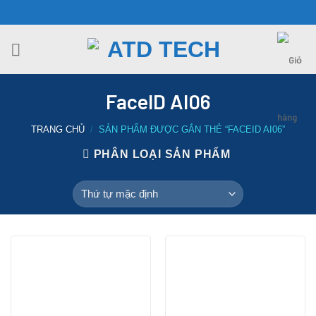
Chuyển
đến
nội
dung
FaceID AI06
TRANG CHỦ
/
SẢN PHẨM ĐƯỢC GẮN THẺ “FACEID AI06”
PHÂN LOẠI SẢN PHẨM