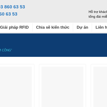
3 860 63 53
Hỗ trợ khác
60 63 53
tổng đài mi
Giải pháp RFID
Chia sẽ kiến thức
Dự án
Liên 
M CÔNG”