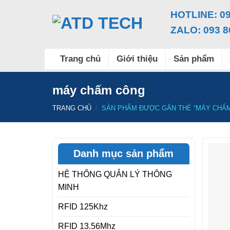
Chuyển
HOTLINE: 09
đến
ZALO: 093 8
nội
dung
Trang chủ
Giới thiệu
Sản phẩm
máy chấm công
TRANG CHỦ
/
SẢN PHẨM ĐƯỢC GẮN THẺ “MÁY CHẤ
Danh mục sản phẩm
HỆ THỐNG QUẢN LÝ THÔNG
MINH
RFID 125Khz
RFID 13.56Mhz