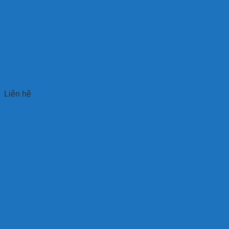
Thẻ Danh Thiếp NFC RFID
Liên hệ