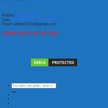
Hotline:
0938606353
Zalo:
0938606353
-
0938040939
Email: atdtech2016@gmail.com
CHÍNH SÁCH VÀ HỖ TRỢ
Chính sách vận chuyển
Chính sách bảo hành và đổi trả
Chính sách bảo mật
Tìm
kiếm:
Trang chủ
Giới thiệu
Sản phẩm
Giải pháp RFID