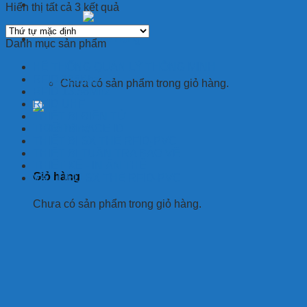
Hiển thị tất cả 3 kết quả
Giỏ hàng
Danh mục sản phẩm
HỆ THỐNG QUẢN LÝ THÔNG MINH
RFID 125Khz
Chưa có sản phẩm trong giỏ hàng.
RFID 13.56Mhz
RFID UHF
THIẾT BỊ ĐIỆN TỬ
THIẾT BỊ FACE ID
THIẾT BỊ SX THẺ RFID-PVC
THIẾT BỊ TUẦN TRA BẢO VỆ
THIẾT KẾ - IN ẤN THẺ
Giỏ hàng
VẬT LIỆU SX THẺ RFID-PVC
Chưa có sản phẩm trong giỏ hàng.