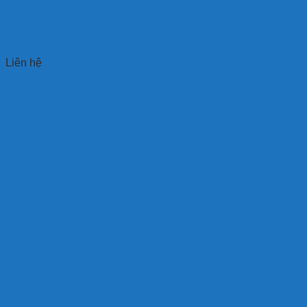
Thẻ Trắng NFC RFID
Liên hệ