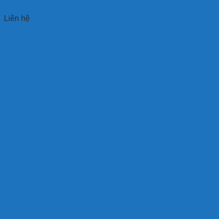
Thẻ Danh Thiếp NFC RFID
Liên hệ