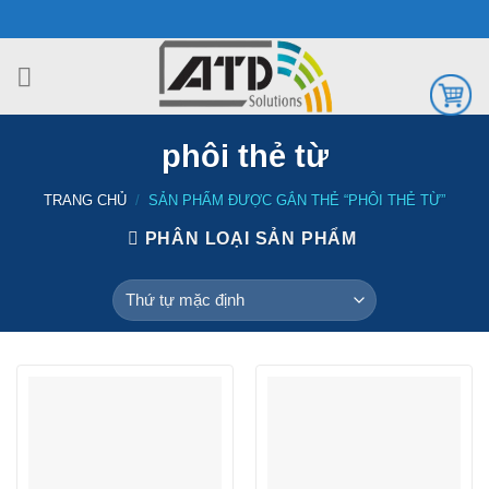
Chuyển
đến
nội
dung
phôi thẻ từ
TRANG CHỦ
/
SẢN PHẨM ĐƯỢC GẮN THẺ “PHÔI THẺ TỪ”
PHÂN LOẠI SẢN PHẨM