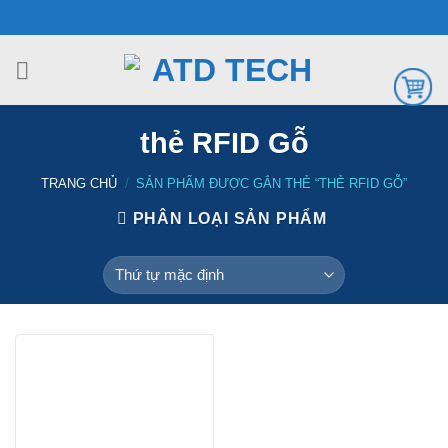
Chuyển
đến
nội
dung
thẻ RFID Gỗ
TRANG CHỦ
/
SẢN PHẨM ĐƯỢC GẮN THẺ “THẺ RFID GỖ”
PHÂN LOẠI SẢN PHẨM