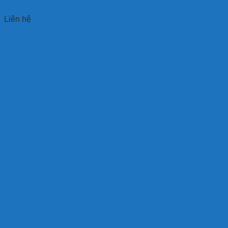
Điểm Tuần Tra Bảo Vệ – Check Point
Liên hệ