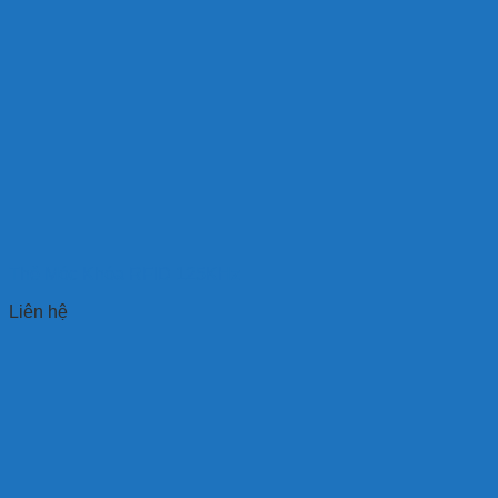
Thẻ Móc Khóa RFID 125KHz
Liên hệ