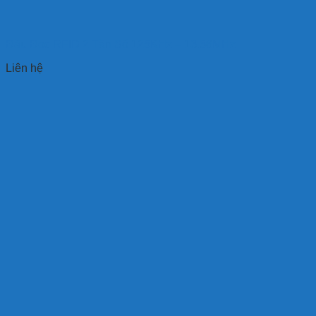
Đầu Đọc RFID 2 Tần Số 125KHz – 13.56MHz
Liên hệ