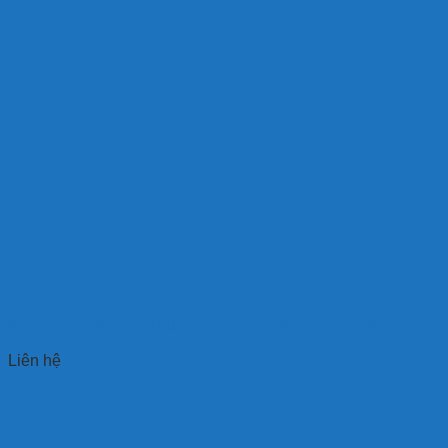
Mạch Đọc Ghi Thẻ RFID 2 Tần Số 125KHz – 13.56MHz
Liên hệ