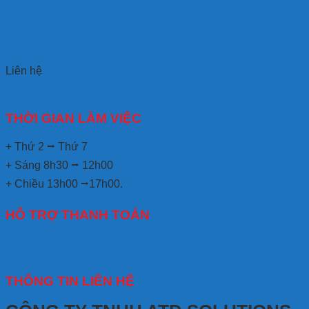
Phôi Thẻ Từ RFID – Phôi Thẻ 2 Tần Số 125KHz và
13.56MHz
Liên hệ
THỜI GIAN LÀM VIỆC
+ Thứ 2 ⭢ Thứ 7
+ Sáng 8h30 ⭢ 12h00
+ Chiều 13h00 ⭢17h00.
HỖ TRỢ THANH TOÁN
THÔNG TIN LIÊN HỆ