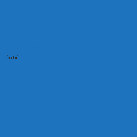
Phôi Thẻ Từ RFID – Phôi Thẻ 125Khz
Liên hệ