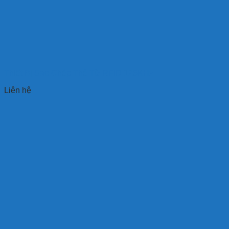
Thiết Bị Sao Chép Thẻ Từ RFID 125KHz
Liên hệ