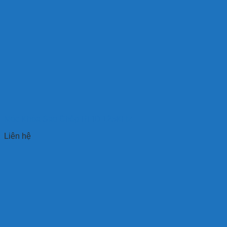
Móc Khóa Sao Chép RFID 125KHz
Liên hệ