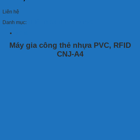
Liên hệ
Danh mục:
THIẾT BỊ SX THẺ RFID-PVC
Mô tả
Máy gia công thẻ nhựa PVC, RFID
CNJ-A4