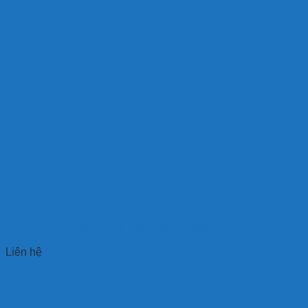
Máy Ép Thẻ Thông Minh WENLIN-FA3000-8 (4 nóng 4 lạnh)
Liên hệ