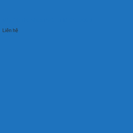
Máy Cắt Thẻ Nhựa PVC, RFID CNJ-308-3
Liên hệ