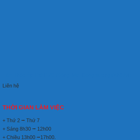
Tấm Thép Ép Thẻ PVC (Bóng, Mờ, Đọng sương)(Khổ A4)
Liên hệ
THỜI GIAN LÀM VIỆC
+ Thứ 2 ⭢ Thứ 7
+ Sáng 8h30 ⭢ 12h00
+ Chiều 13h00 ⭢17h00.