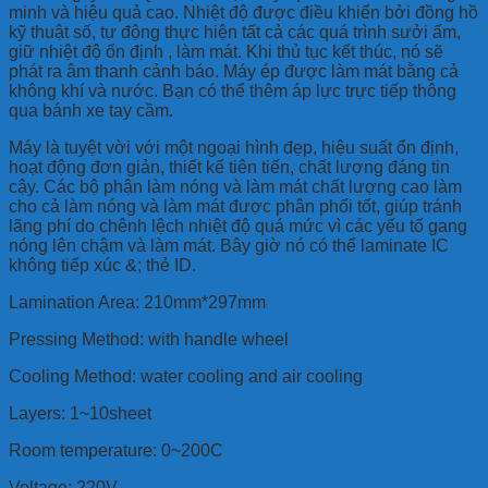
minh và hiệu quả cao. Nhiệt độ được điều khiển bởi đồng hồ
kỹ thuật số, tự động thực hiện tất cả các quá trình sưởi ấm,
giữ nhiệt độ ổn định , làm mát. Khi thủ tục kết thúc, nó sẽ
phát ra âm thanh cảnh báo. Máy ép được làm mát bằng cả
không khí và nước. Bạn có thể thêm áp lực trực tiếp thông
qua bánh xe tay cầm.
Máy là tuyệt vời với một ngoại hình đẹp, hiệu suất ổn định,
hoạt động đơn giản, thiết kế tiên tiến, chất lượng đáng tin
cậy. Các bộ phận làm nóng và làm mát chất lượng cao làm
cho cả làm nóng và làm mát được phân phối tốt, giúp tránh
lãng phí do chênh lệch nhiệt độ quá mức vì các yếu tố gang
nóng lên chậm và làm mát. Bây giờ nó có thể laminate IC
không tiếp xúc &; thẻ ID.
Lamination Area: 210mm*297mm
Pressing Method: with handle wheel
Cooling Method: water cooling and air cooling
Layers: 1~10sheet
Room temperature: 0~200C
Voltage: 220V