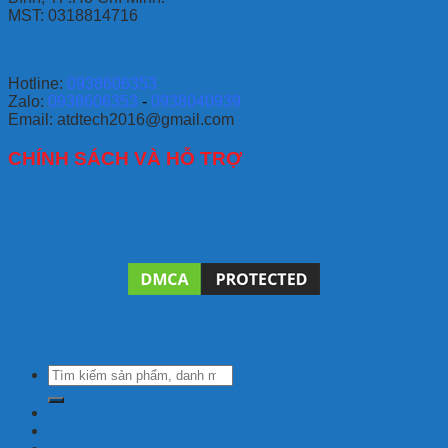
MST: 0318814716
Hotline:
0938606353
Zalo:
0938606353
-
0938040939
Email: atdtech2016@gmail.com
CHÍNH SÁCH VÀ HỖ TRỢ
Chính sách vận chuyển
Chính sách bảo hành và đổi trả
Chính sách bảo mật
Tìm
kiếm:
Trang chủ
Giới thiệu