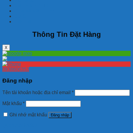
Sản phẩm
Giải pháp RFID
Chia sẽ kiến thức
Dự án
Liên hệ
Thông Tin Đặt Hàng
X
0938606353
Đăng nhập
Tên tài khoản hoặc địa chỉ email
*
Mật khẩu
*
Ghi nhớ mật khẩu
Đăng nhập
Quên mật khẩu?