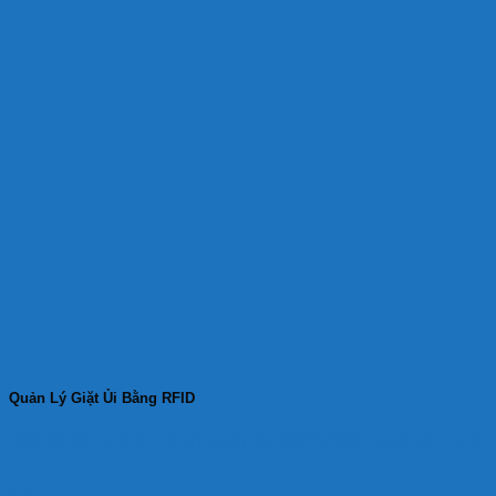
Quản Lý Giặt Ủi Bằng RFID
Vấn đề đặt ra là xử lý lớn quần áo bệnh nhân, quần áo công
...