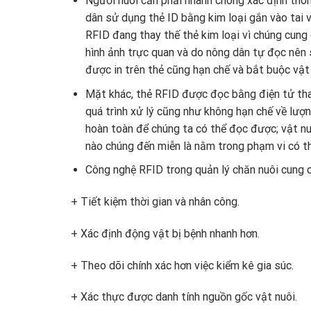
Người nuôi cần phải nhanh chóng xác định thông
dân sử dụng thẻ ID bằng kim loại gắn vào tai v
RFID đang thay thế thẻ kim loại vì chúng cung
hình ảnh trực quan và do nông dân tự đọc nên s
được in trên thẻ cũng hạn chế và bắt buộc vật 
Mặt khác, thẻ RFID được đọc bằng điện tử thay
quá trình xử lý cũng như không hạn chế về lượ
hoàn toàn để chúng ta có thể đọc được; vật nu
nào chúng đến miễn là nằm trong phạm vi có t
Công nghệ RFID trong quản lý chăn nuôi cung c
+ Tiết kiệm thời gian và nhân công.
+ Xác định động vật bị bệnh nhanh hơn.
+ Theo dõi chính xác hơn việc kiểm kê gia súc.
+ Xác thực được danh tính nguồn gốc vật nuôi.