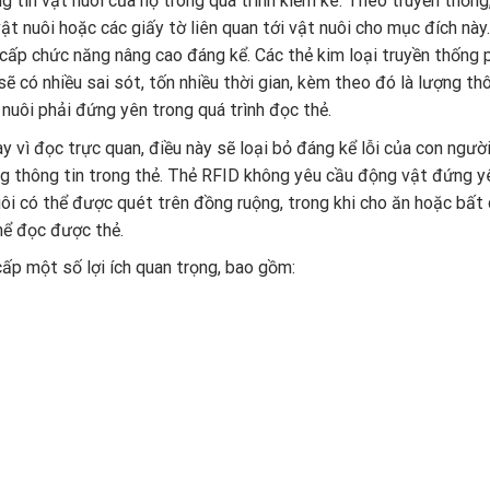
 tin vật nuôi của họ trong quá trình kiểm kê. Theo truyền thống
ật nuôi hoặc các giấy tờ liên quan tới vật nuôi cho mục đích này
 cấp chức năng nâng cao đáng kể. Các thẻ kim loại truyền thống 
ẽ có nhiều sai sót, tốn nhiều thời gian, kèm theo đó là lượng th
nuôi phải đứng yên trong quá trình đọc thẻ.
 vì đọc trực quan, điều này sẽ loại bỏ đáng kể lỗi của con ngườ
ng thông tin trong thẻ. Thẻ RFID không yêu cầu động vật đứng y
ôi có thể được quét trên đồng ruộng, trong khi cho ăn hoặc bất 
hể đọc được thẻ.
ấp một số lợi ích quan trọng, bao gồm: