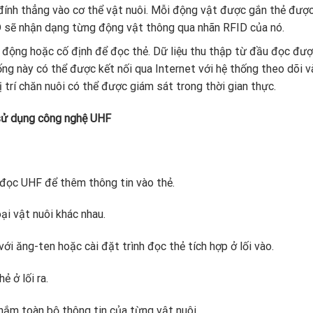
 đính thẳng vào cơ thể vật nuôi. Mỗi động vật được gắn thẻ đượ
D sẽ nhận dạng từng động vật thông qua nhãn RFID của nó.
i động hoặc cố định để đọc thẻ. Dữ liệu thu thập từ đầu đọc đư
ống này có thể được kết nối qua Internet với hệ thống theo dõi v
 trí chăn nuôi có thể được giám sát trong thời gian thực.
 sử dụng công nghệ UHF
đọc UHF để thêm thông tin vào thẻ.
ại vật nuôi khác nhau.
i ăng-ten hoặc cài đặt trình đọc thẻ tích hợp ở lối vào.
 ở lối ra.
nắm toàn bộ thông tin của từng vật nuôi.