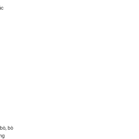
ác
bò, bò
òng