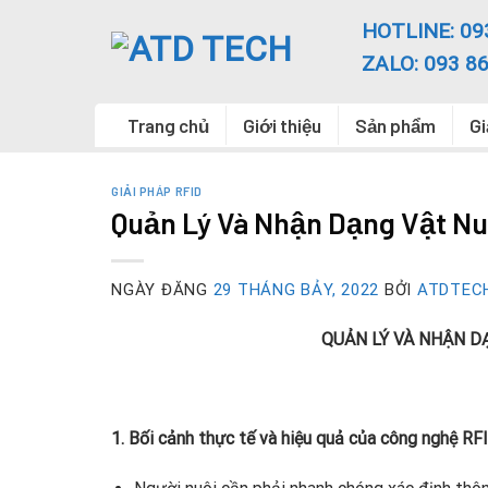
Chuyển
HOTLINE: 09
đến
ZALO: 093 86
nội
dung
Trang chủ
Giới thiệu
Sản phẩm
Gi
GIẢI PHÁP RFID
Quản Lý Và Nhận Dạng Vật N
NGÀY ĐĂNG
29 THÁNG BẢY, 2022
BỞI
ATDTEC
QUẢN LÝ VÀ NHẬN D
1. Bối cảnh thực tế và hiệu quả của công nghệ RF