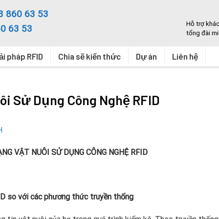
3 860 63 53
Hỗ trợ khá
0 63 53
tổng đài mi
ải pháp RFID
Chia sẽ kiến thức
Dự án
Liên hệ
uôi Sử Dụng Công Nghệ RFID
H
ẠNG VẬT NUÔI SỬ DỤNG CÔNG NGHỆ RFID
ID so với các phương thức truyền thống