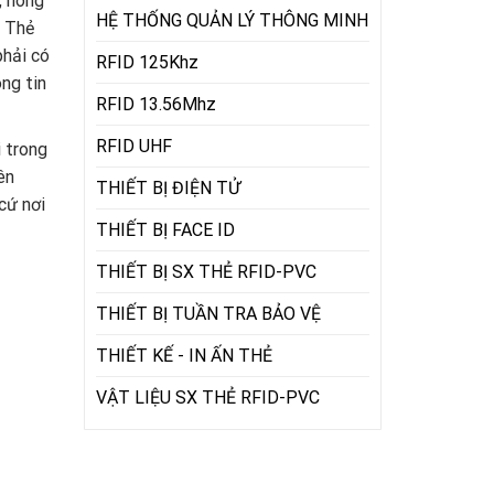
, nông
HỆ THỐNG QUẢN LÝ THÔNG MINH
. Thẻ
phải có
RFID 125Khz
ông tin
RFID 13.56Mhz
RFID UHF
i trong
ên
THIẾT BỊ ĐIỆN TỬ
cứ nơi
THIẾT BỊ FACE ID
THIẾT BỊ SX THẺ RFID-PVC
THIẾT BỊ TUẦN TRA BẢO VỆ
THIẾT KẾ - IN ẤN THẺ
VẬT LIỆU SX THẺ RFID-PVC