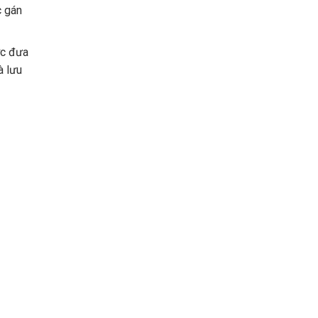
c gán
ợc đưa
à lưu