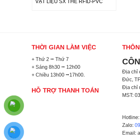
VẬT LIỆU SX THẺ RFID-PVC
THỜI GIAN LÀM VIỆC
THÔN
+ Thứ 2 ⭢ Thứ 7
CÔN
+ Sáng 8h30 ⭢ 12h00
Địa chỉ
+ Chiều 13h00 ⭢17h00.
Đức, TP
Địa chỉ
HỖ TRỢ THANH TOÁN
MST: 0
Hotline
Zalo:
0
Email: 