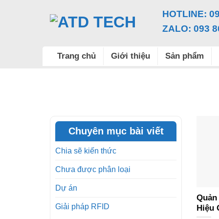
Chuyển
HOTLINE: 09
đến
ZALO: 093 8
nội
dung
Trang chủ
Giới thiệu
Sản phẩm
Chuyên mục bài viết
Chia sẽ kiến thức
Chưa được phân loại
Dự án
Quản 
Giải pháp RFID
Hiệu 