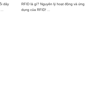
ỗi dây
RFID là gì? Nguyên lý hoạt động và ứng
...
dụng của RFID! ...