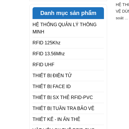
HỆ TH
VỆ DÙN
Danh mục sản phẩm
soát ...
HỆ THỐNG QUẢN LÝ THÔNG
MINH
RFID 125Khz
RFID 13.56Mhz
RFID UHF
THIẾT BỊ ĐIỆN TỬ
THIẾT BỊ FACE ID
THIẾT BỊ SX THẺ RFID-PVC
THIẾT BỊ TUẦN TRA BẢO VỆ
THIẾT KẾ - IN ẤN THẺ