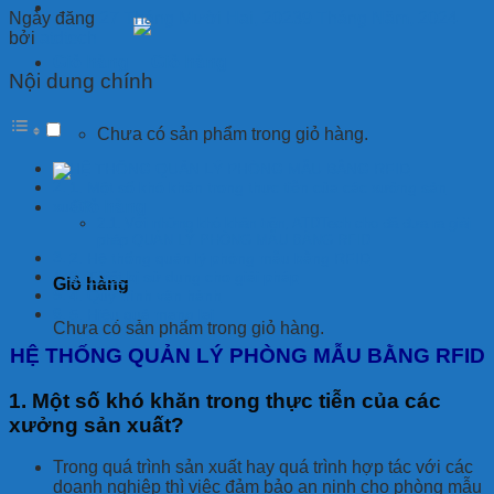
Ngày đăng
27 Tháng Mười Hai, 2023
9 Tháng Năm, 2024
bởi
atdtech
Giỏ hàng
Nội dung chính
Chưa có sản phẩm trong giỏ hàng.
HỆ THỐNG QUẢN LÝ PHÒNG MẪU BẰNG RFID
1. Một số khó khăn trong thực tiễn của các xưởng sản
xuất?
Với những khó khăn trên, ATDTech cho đã đưa ra giải
pháp QUẢN LÝ PHÒNG MẪU BẰNG RFID
2. Hệ thống quản lý phòng mẫu bằng RFID
3. Thiết bị sử dụng cho giải pháp
Giỏ hàng
4. Quy trình vận hành
5. Hiệu quả mang lại
Chưa có sản phẩm trong giỏ hàng.
HỆ THỐNG QUẢN LÝ PHÒNG MẪU BẰNG RFID
1. Một số khó khăn trong thực tiễn của các
xưởng sản xuất?
Trong quá trình sản xuất hay quá trình hợp tác với các
doanh nghiệp thì việc đảm bảo an ninh cho phòng mẫu