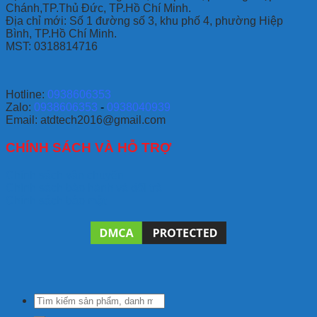
Chánh,TP.Thủ Đức, TP.Hồ Chí Minh.
Địa chỉ mới: Số 1 đường số 3, khu phố 4, phường Hiệp
Bình, TP.Hồ Chí Minh.
MST: 0318814716
Hotline:
0938606353
Zalo:
0938606353
-
0938040939
Email: atdtech2016@gmail.com
CHÍNH SÁCH VÀ HỖ TRỢ
Chính sách vận chuyển
Chính sách bảo hành và đổi trả
Chính sách bảo mật
Tìm
kiếm: