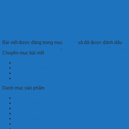
Bài viết được đăng trong mục
Dự án
và đã được đánh dấu
hệ thống quản lý phòng mẫu
,
phần mềm quản lý phòng mẫu
.
Chuyên mục bài viết
Chia sẽ kiến thức
Chưa được phân loại
Dự án
Giải pháp RFID
Danh mục sản phẩm
HỆ THỐNG QUẢN LÝ THÔNG MINH
RFID 125Khz
RFID 13.56Mhz
RFID UHF
THIẾT BỊ ĐIỆN TỬ
THIẾT BỊ FACE ID
THIẾT BỊ SX THẺ RFID-PVC