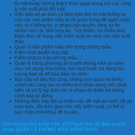
là một trong những thách thức quan trọng mà các công
ty sản xuất phải đối mặt.
Việc bảo vệ an toàn và đảm bảo tính bí mật thông tin
của các sản phẩm mẫu là rất quan trọng để ngăn chặn
việc rò rỉ thông tin, vi phạm bản quyền, tăng sự tín
nhiệm với các bên hợp tác. Tuy nhiên, có nhiều khó
khăn thực tế trong việc kiểm soát an ninh cho sản xuất
mẫu.
Quản lý sản phẩm mẫu bên trong phòng mẫu.
Kiểm soát quyền truy cập.
Kiểm soát ra /vào phòng mẫu…
Quản lý bằng phương án truyền thống kém an toàn
như: sử dụng chìa khóa, mã vạch hoặc sử dụng lực
lượng bảo vệ để bảo đảm an ninh.
Báo cáo số liệu thủ công, không trực quan và thiếu
chính xác cũng tạo ra nhiều khó khăn trong việc phát
hiện và xử lý kịp thời các vi phạm do thiếu hệ thống
cảnh báo tự động.
Những điều này đặt ra nhiều vấn đề mất an ninh, độ an
toàn kém, tốn thời gian cho việc kiểm soát, có thể bị
sao chép chìa khóa để ra vào…
Với những khó khăn trên, ATDTech cho đã đưa ra giải
pháp QUẢN LÝ PHÒNG MẪU BẰNG RFID