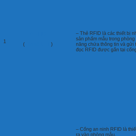
– Thẻ RFID là các thiết bị 
-Thẻ RFID
sản phẩm mẫu trong phòng
1
(
Tần số UHF
)
năng chứa thông tin và gửi t
đọc RFID được gắn tại cổng
– Cổng an ninh RFID là thiế
ra vào phòng mẫu.