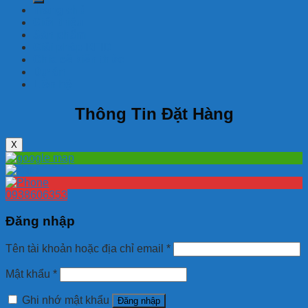
Trang chủ
Giới thiệu
Sản phẩm
Giải pháp RFID
Chia sẽ kiến thức
Dự án
Liên hệ
Thông Tin Đặt Hàng
X
0938606353
Đăng nhập
Tên tài khoản hoặc địa chỉ email
*
Mật khẩu
*
Ghi nhớ mật khẩu
Đăng nhập