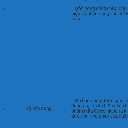
2
– Cổng an ninh RFID
– Bên trong cổng chứa đầu 
hiện và nhận dạng các thẻ 
mẫu.
– Bộ báo động được gắn kè
dụng phát ra tín hiệu cảnh 
3
– Bộ báo động
phẩm mẫu được mang ra kh
được sự cho phép của quản 