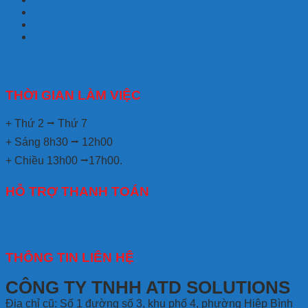
THIẾT BỊ TUẦN TRA BẢO VỆ
THIẾT KẾ - IN ẤN THẺ
VẬT LIỆU SX THẺ RFID-PVC
THỜI GIAN LÀM VIỆC
+ Thứ 2 ⭢ Thứ 7
+ Sáng 8h30 ⭢ 12h00
+ Chiều 13h00 ⭢17h00.
HỖ TRỢ THANH TOÁN
THÔNG TIN LIÊN HỆ
CÔNG TY TNHH ATD SOLUTIONS
Địa chỉ
cũ: Số 1 đường số 3, khu phố 4, phường Hiệp Bình